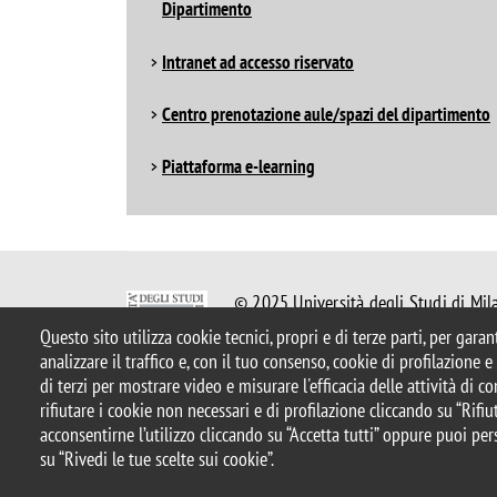
Dipartimento
Intranet ad accesso riservato
Centro prenotazione aule/spazi del dipartimento
Piattaforma e-learning
© 2025 Università degli Studi di Mil
Piazza dell'Ateneo Nuovo, 1 - 20126,
Questo sito utilizza cookie tecnici, propri e di terze parti, per gara
Casella PEC:
ateneo.bicocca@pec.uni
analizzare il traffico e, con il tuo consenso, cookie di profilazione 
P.I. 12621570154 |
redazioneweb.m
di terzi per mostrare video e misurare l'efficacia delle attività di 
rifiutare i cookie non necessari e di profilazione cliccando su “Rifiut
acconsentirne l’utilizzo cliccando su “Accetta tutti” oppure puoi per
Note legali
Privacy e cookie policy
Amministrazione tras
su “Rivedi le tue scelte sui cookie”.
Accessibilità
Statistiche di accesso
Rivedi le tue scelte s