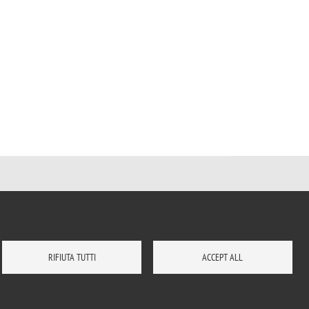
RIFIUTA TUTTI
ACCEPT ALL
DOVE SIAMO
MAPPA DEL SITO
CONTATTI