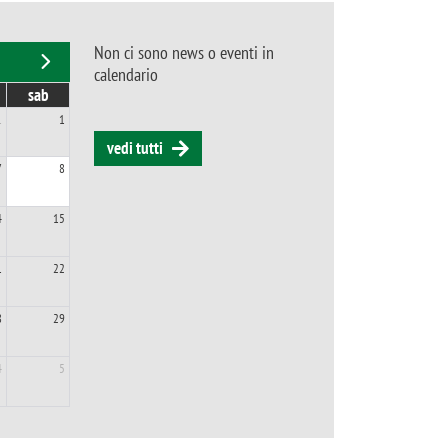
Non ci sono news o eventi in
calendario
sab
1
1
vedi tutti
7
8
4
15
1
22
8
29
4
5