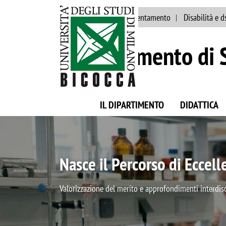
Ateneo
Staff
Orientamento
Disabilità e d
Dipartimento di S
IL DIPARTIMENTO
DIDATTICA
Breakthroughs in Material
Seminari divulgativi sulle nuove frontiere della Scien