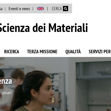
Salta al contenuto principale
sa
Eventi e news
CERCA
cienza dei Materiali
RICERCA
TERZA MISSIONE
QUALITÀ
SERVIZI PER
s Science
za dei Materiali