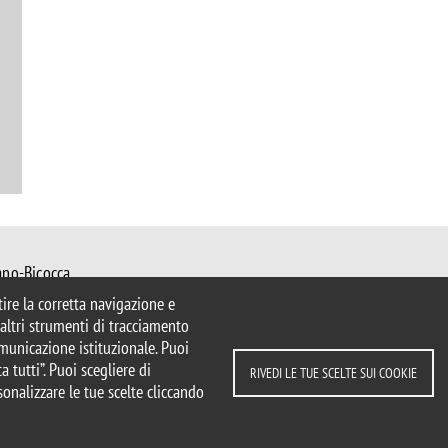
ano-Bicocca
 Milano
ntire la corretta navigazione e
mib.it
e altri strumenti di tracciamento
ater@unimib.it
comunicazione istituzionale. Puoi
a tutti”. Puoi scegliere di
RIVEDI LE TUE SCELTE SUI COOKIE
sonalizzare le tue scelte cliccando
parente
Dichiarazione di accessibilità
ui cookie