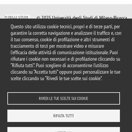
© 2025 Università degli Studi di Milano-Bicocca
Piazza dell'Ateneo Nuovo, 1 - 20126, Milano
Questo sito utilizza cookie tecnici, propri e di terze parti, per
Casella PEC:
ateneo.bicocca@pec.unimib.it
garantire la corretta navigazione e analizzare il traffico e, con
P.I. 12621570154 |
il tuo consenso, cookie di profilazione e altri strumenti di
redazioneweb.mater@unimib.it
tracciamento di terzi per mostrare video e misurare
l'efficacia delle attività di comunicazione istituzionale. Puoi
rifiutare i cookie non necessari e di profilazione cliccando su
“Rifiuta tutti”. Puoi scegliere di acconsentirne l’utilizzo
cliccando su “Accetta tutti” oppure puoi personalizzare le tue
Note legali
Privacy e cookie policy
Amministrazione trasparente
scelte cliccando su “Rivedi le tue scelte sui cookie”.
Dichiarazione di accessibilità
Accessibilità
Statistiche di accesso
Rivedi le tue scelte sui cookie
RIVEDI LE TUE SCELTE SUI COOKIE
DOVE SIAMO
MAPPA DEL SITO
CONTATTI
RIFIUTA TUTTI