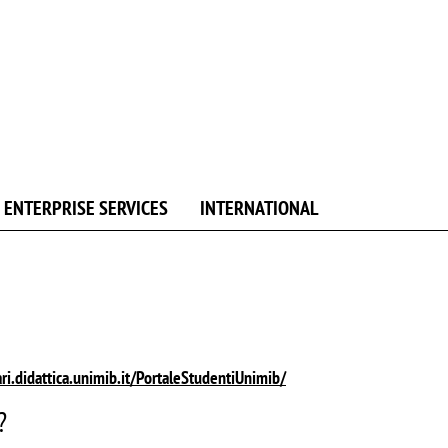
ENTERPRISE SERVICES
INTERNATIONAL
ri.didattica.unimib.it/PortaleStudentiUnimib/
?