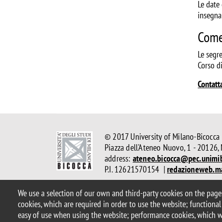
Le date
insegn
Come 
Le segre
Corso di
Contatta
© 2017 University of Milano-Bicocca
Piazza dell'Ateneo Nuovo, 1 - 20126, 
address:
ateneo.bicocca@pec.unimib
P.I. 12621570154 |
redazioneweb.m
We use a selection of our own and third-party cookies on the pages
Legal notices
Privacy and cookie policy
Transparency
Ac
cookies, which are required in order to use the website; functional
Statistiche di accesso
Change your mind on cookies
easy of use when using the website; performance cookies, which 