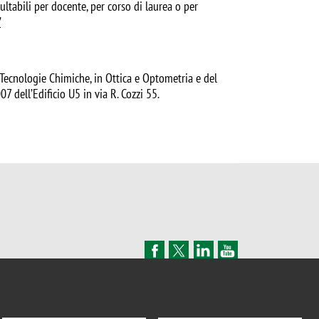
ltabili per docente, per corso di laurea o per
/
e Tecnologie Chimiche, in Ottica e Optometria e del
7 dell’Edificio U5 in via R. Cozzi 55.
HOW TO REACH US
SITE MAP
CONTACTS