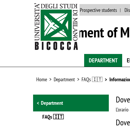
Main site
People
Prospective students
Dis
Department of Ma
DEPARTMENT
E
Home
Department
FAQs 🇮🇹
Informazion
Browse the section
Dove 
Department
L’orario
FAQs 🇮🇹
Dove