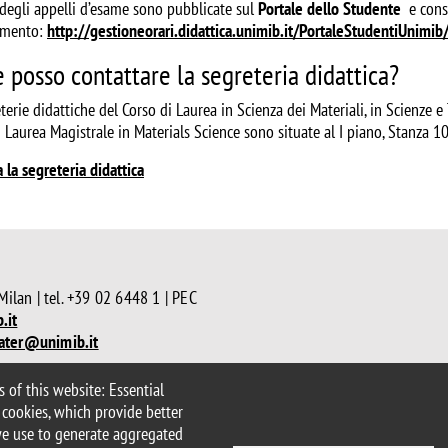
 degli appelli d’esame sono pubblicate sul
Portale dello Studente
e consu
amento:
http://gestioneorari.didattica.unimib.it/PortaleStudentiUnimib
posso contattare la segreteria didattica?
terie didattiche del Corso di Laurea in Scienza dei Materiali, in Scienze 
 Laurea Magistrale in Materials Science sono situate al I piano, Stanza 100
 la segreteria didattica
Milan | tel. +39 02 6448 1 | PEC
.it
ater@unimib.it
 of this website: Essential
cessibility statement
Accessibility
 cookies, which provide better
we use to generate aggregated