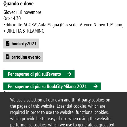
Quando e dove
Giovedì 18 novembre
Ore 14.30
Edificio U6 AGORA’, Aula Magna (Piazza dell’Ateneo Nuovo 1, Milano)
+ DIRETTA STREAMING
Document
bookcity2021
Document
cartolina evento
Per saperne di più sull'evento
Per saperne di più su BookCity Milano 2021
Categoria
We use a selection of our own and third-party cookies on
Ateneo
Divulgazione
the pages of this website: Essential cookies, which are
required in order to use the website; functional cookies,
which provide better easy of use when using the website;
performance cookies, which we use to generate aggregated