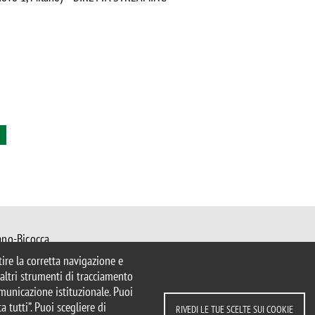
ano-Bicocca
 Milano
ntire la corretta navigazione e
mib.it
e altri strumenti di tracciamento
ater@unimib.it
comunicazione istituzionale. Puoi
a tutti”. Puoi scegliere di
RIVEDI LE TUE SCELTE SUI COOKIE