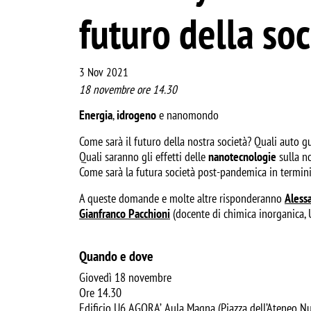
futuro della soc
3 Nov 2021
18 novembre ore 14.30
Energia
,
idrogeno
e nanomondo
Come sarà il futuro della nostra società? Quali auto 
Quali saranno gli effetti delle
nanotecnologie
sulla n
Come sarà la futura società post-pandemica in termini 
A queste domande e molte altre risponderanno
Aless
Gianfranco Pacchioni
(docente di chimica inorganica, U
Quando e dove
Giovedì 18 novembre
Ore 14.30
Edificio U6 AGORA’, Aula Magna (Piazza dell’Ateneo