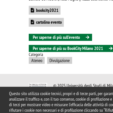
Document
bookcity2021
Document
cartolina evento
Per saperne di più sull'evento
Per saperne di più su BookCity Milano 2021
Categoria
Ateneo
Divulgazione
© 2025 Università degli Studi di Mil
Piazza dell'Ateneo Nuovo, 1 - 20126,
Questo sito utilizza cookie tecnici, propri e di terze parti, per gara
Casella PEC:
ateneo.bicocca@pec.uni
analizzare il traffico e, con il tuo consenso, cookie di profilazione 
P.I. 12621570154 |
redazioneweb.m
di terzi per mostrare video e misurare l'efficacia delle attività di 
rifiutare i cookie non necessari e di profilazione cliccando su “Rifiut