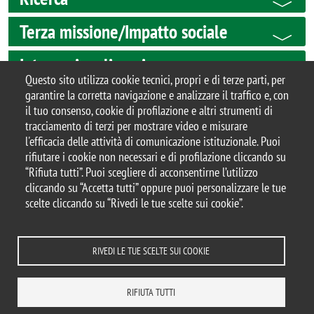
Terza missione/Impatto sociale
Internazionalizzazione
Questo sito utilizza cookie tecnici, propri e di terze parti, per
garantire la corretta navigazione e analizzare il traffico e, con
il tuo consenso, cookie di profilazione e altri strumenti di
tracciamento di terzi per mostrare video e misurare
© 2025 Università degli Studi di Milano-Bicocca
l'efficacia delle attività di comunicazione istituzionale. Puoi
Piazza dell'Ateneo Nuovo, 1 - 20126, Milano
rifiutare i cookie non necessari e di profilazione cliccando su
Casella PEC:
ateneo.bicocca@pec.unimib.it
“Rifiuta tutti”. Puoi scegliere di acconsentirne l’utilizzo
P.I. 12621570154 |
cliccando su “Accetta tutti” oppure puoi personalizzare le tue
redazioneweb.mater@unimib.it
scelte cliccando su “Rivedi le tue scelte sui cookie”.
RIVEDI LE TUE SCELTE SUI COOKIE
Note legali
Privacy e cookie policy
Amministrazione trasparente
Dichiarazione di accessibilità
Accessibilità
Statistiche di accesso
RIFIUTA TUTTI
Rivedi le tue scelte sui cookie