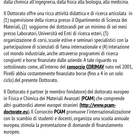
dalla chimica all’ingegneria, dalla fisica alla biologia, alla medicina.
Il Dottorato offre una ricca attività didattica e di ricerca articolata in
(1) supervisione della ricerca presso il Dipartimento di Scienza dei
Materiali, (2) soggiorno dei dottorandi per un minimo di sei mesi
presso Laboratori, Università ed Enti di ricerca esteri, (3)
organizzazione di corsi, scuole estive e seminari specialistici con la
partecipazione di scienziati di fama internazionale e (4) interazione
col mondo industriale, anche attraverso programmi di ricerca
congiunti e borse finanziate dalle aziende. A tale riguardo va
sottolineato come, all’interno del
consorzio CORIMAV
nato nel 2001,
Pirelli abbia costantemente finanziato borse (fino a 4 in un solo
ciclo) del presente Dottorato.
Il Dottorato è partner (e membro fondatore) del dottorato europeo
in Fisica e Chimica dei Materiali Avanzati (
PCAM
) che comprende
altri quattordici atenei europei stranieri (
http://www.pcam-
doctorate.eu
). Il Consorzio
PCAM
promuove l'internazionalizzazione
con lo scambio di studenti e docenti, organizza una scuola annuale
europea, stimola la presentazione di domande di finanziamento
europeo.