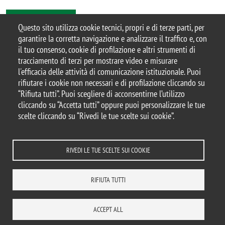
tutti gli eventi
Questo sito utilizza cookie tecnici, propri e di terze parti, per
garantire la corretta navigazione e analizzare il traffico e, con
il tuo consenso, cookie di profilazione e altri strumenti di
tracciamento di terzi per mostrare video e misurare
© 2025 Università degli Studi di Milano-Bicocca
l'efficacia delle attività di comunicazione istituzionale. Puoi
Piazza dell'Ateneo Nuovo, 1 - 20126, Milano
rifiutare i cookie non necessari e di profilazione cliccando su
Casella PEC:
ateneo.bicocca@pec.unimib.it
“Rifiuta tutti”. Puoi scegliere di acconsentirne l’utilizzo
P.I. 12621570154 |
cliccando su “Accetta tutti” oppure puoi personalizzare le tue
redazioneweb.mater@unimib.it
scelte cliccando su “Rivedi le tue scelte sui cookie”.
RIVEDI LE TUE SCELTE SUI COOKIE
Note legali
Privacy e cookie policy
Amministrazione trasparente
Dichiarazione di accessibilità
Accessibilità
Statistiche di accesso
RIFIUTA TUTTI
Rivedi le tue scelte sui cookie
DOVE SIAMO
MAPPA DEL SITO
CONTATTI
ACCEPT ALL