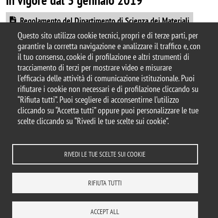
Document
Regolamento del Dipartimento di Scienza dei Materiali
Questo sito utilizza cookie tecnici, propri e di terze parti, per
garantire la corretta navigazione e analizzare il traffico e, con
il tuo consenso, cookie di profilazione e altri strumenti di
tracciamento di terzi per mostrare video e misurare
© 2025 Università degli Studi di Milano-Bicocca
l'efficacia delle attività di comunicazione istituzionale. Puoi
Piazza dell'Ateneo Nuovo, 1 - 20126, Milano
rifiutare i cookie non necessari e di profilazione cliccando su
Casella PEC:
ateneo.bicocca@pec.unimib.it
“Rifiuta tutti”. Puoi scegliere di acconsentirne l’utilizzo
P.I. 12621570154 |
cliccando su “Accetta tutti” oppure puoi personalizzare le tue
redazioneweb.mater@unimib.it
scelte cliccando su “Rivedi le tue scelte sui cookie”.
RIVEDI LE TUE SCELTE SUI COOKIE
Note legali
Privacy e cookie policy
Amministrazione trasparente
Dichiarazione di accessibilità
Accessibilità
Statistiche di accesso
RIFIUTA TUTTI
Rivedi le tue scelte sui cookie
DOVE SIAMO
MAPPA DEL SITO
CONTATTI
ACCEPT ALL