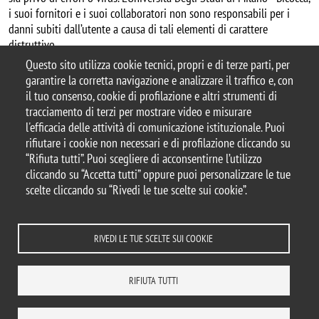
i suoi fornitori e i suoi collaboratori non sono responsabili per i
danni subiti dall’utente a causa di tali elementi di carattere
distruttivo.
Questo sito utilizza cookie tecnici, propri e di terze parti, per
garantire la corretta navigazione e analizzare il traffico e, con
il tuo consenso, cookie di profilazione e altri strumenti di
tracciamento di terzi per mostrare video e misurare
© 2025 Università degli Studi di Milano-Bicocca
l'efficacia delle attività di comunicazione istituzionale. Puoi
Piazza dell'Ateneo Nuovo, 1 - 20126, Milano
rifiutare i cookie non necessari e di profilazione cliccando su
Casella PEC:
ateneo.bicocca@pec.unimib.it
“Rifiuta tutti”. Puoi scegliere di acconsentirne l’utilizzo
P.I. 12621570154 |
cliccando su “Accetta tutti” oppure puoi personalizzare le tue
redazioneweb.mater@unimib.it
scelte cliccando su “Rivedi le tue scelte sui cookie”.
RIVEDI LE TUE SCELTE SUI COOKIE
Note legali
Privacy e cookie policy
Amministrazione trasparente
Dichiarazione di accessibilità
Accessibilità
Statistiche di accesso
RIFIUTA TUTTI
Rivedi le tue scelte sui cookie