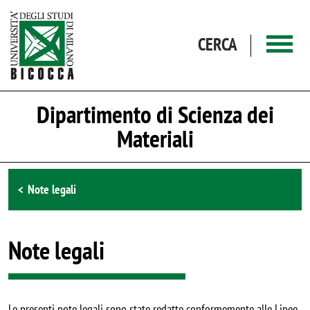
Salta al contenuto principale
CERCA
Dipartimento di Scienza dei
Materiali
Browse the section
Note legali
Note legali
Le presenti note legali sono state redatte conformemente alle Linee