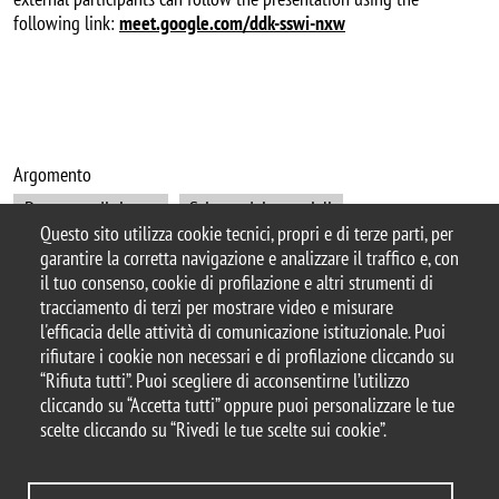
following link:
meet.google.com/ddk-sswi-nxw
Argomento
Dottorato di ricerca
Scienza dei materiali
Questo sito utilizza cookie tecnici, propri e di terze parti, per
garantire la corretta navigazione e analizzare il traffico e, con
il tuo consenso, cookie di profilazione e altri strumenti di
tracciamento di terzi per mostrare video e misurare
© 2025 Università degli Studi di Milano-Bicocca
l'efficacia delle attività di comunicazione istituzionale. Puoi
Piazza dell'Ateneo Nuovo, 1 - 20126, Milano
rifiutare i cookie non necessari e di profilazione cliccando su
Casella PEC:
ateneo.bicocca@pec.unimib.it
“Rifiuta tutti”. Puoi scegliere di acconsentirne l’utilizzo
P.I. 12621570154 |
cliccando su “Accetta tutti” oppure puoi personalizzare le tue
redazioneweb.mater@unimib.it
scelte cliccando su “Rivedi le tue scelte sui cookie”.