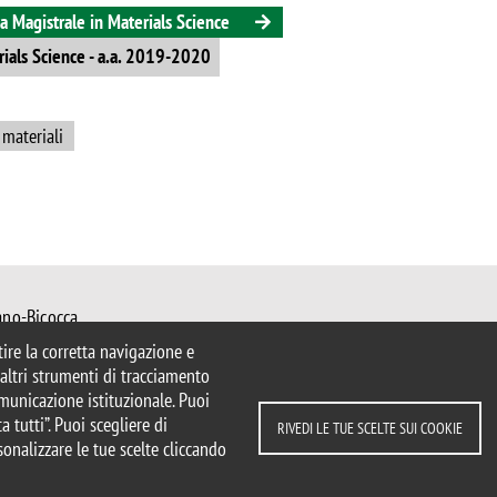
a Magistrale in Materials Science
rials Science - a.a. 2019-2020
 materiali
ano-Bicocca
 Milano
ntire la corretta navigazione e
mib.it
e altri strumenti di tracciamento
ater@unimib.it
comunicazione istituzionale. Puoi
a tutti”. Puoi scegliere di
RIVEDI LE TUE SCELTE SUI COOKIE
sonalizzare le tue scelte cliccando
parente
Dichiarazione di accessibilità
ui cookie