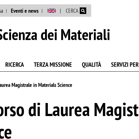
Salta al contenuto principale
sa
Eventi e news
CERCA
cienza dei Materiali
RICERCA
TERZA MISSIONE
QUALITÀ
SERVIZI PER
aurea Magistrale in Materials Science
rso di Laurea Magist
ce