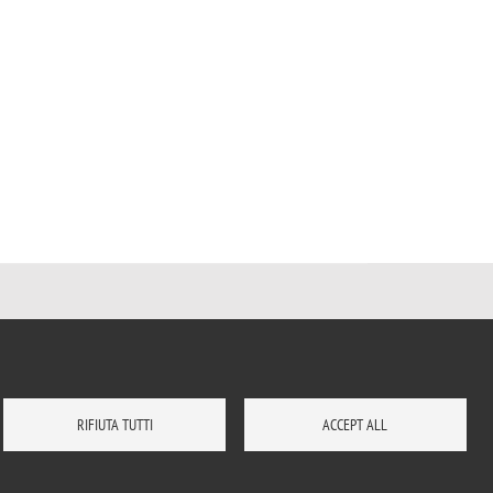
RIFIUTA TUTTI
ACCEPT ALL
DOVE SIAMO
MAPPA DEL SITO
CONTATTI