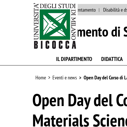
Ateneo
Staff
Orientamento
Disabilità e d
Dipartimento di S
IL DIPARTIMENTO
DIDATTICA
Home
Eventi e news
Open Day del Corso di L
Open Day del Co
Materials Scien