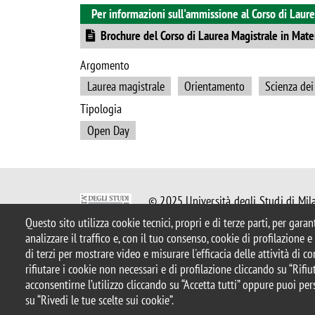
Per informazioni sull'ammissione al Corso di Laure
Document
Brochure del Corso di Laurea Magistrale in Mate
Argomento
Laurea magistrale
Orientamento
Scienza dei
Tipologia
Open Day
© 2025 Università degli Studi di Mil
Piazza dell'Ateneo Nuovo, 1 - 20126,
Questo sito utilizza cookie tecnici, propri e di terze parti, per gara
Casella PEC:
ateneo.bicocca@pec.uni
analizzare il traffico e, con il tuo consenso, cookie di profilazione 
P.I. 12621570154 |
redazioneweb.m
di terzi per mostrare video e misurare l'efficacia delle attività di 
rifiutare i cookie non necessari e di profilazione cliccando su “Rifiut
acconsentirne l’utilizzo cliccando su “Accetta tutti” oppure puoi per
Note legali
Privacy e cookie policy
Amministrazione tras
su “Rivedi le tue scelte sui cookie”.
Accessibilità
Statistiche di accesso
Rivedi le tue scelte s