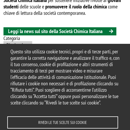
Società Chimica Italiana
per sostenere iniziative rivolte ai
giovani
studenti
delle scuole e
promuovere il ruolo della chimica
come
chiave di lettura della società contemporanea.
Leggi la news sul sito della Società Chimica Italiana
Categoria
Divulgazione
Questo sito utilizza cookie tecnici, propri e di terze parti, per
garantire la corretta navigazione e analizzare il traffico e, con
il tuo consenso, cookie di profilazione e altri strumenti di
tracciamento di terzi per mostrare video e misurare
© 2025 Università degli Studi di Milano-Bicocca
l'efficacia delle attività di comunicazione istituzionale. Puoi
Piazza dell'Ateneo Nuovo, 1 - 20126, Milano
rifiutare i cookie non necessari e di profilazione cliccando su
Casella PEC:
ateneo.bicocca@pec.unimib.it
“Rifiuta tutti”. Puoi scegliere di acconsentirne l’utilizzo
P.I. 12621570154 |
cliccando su “Accetta tutti” oppure puoi personalizzare le tue
redazioneweb.mater@unimib.it
scelte cliccando su “Rivedi le tue scelte sui cookie”.
RIVEDI LE TUE SCELTE SUI COOKIE