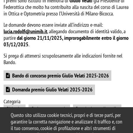
I premi sono istituiti in memoria di
Giulio Velati
già Presidente di
Federottica che molto ha contribuito alla nascita del corso di Laurea
in Ottica e Optometria presso l’Università di Milano-Bicocca.
Le domande devono essere inviate all’indirizzo e-mail:
lucia.rodolfi@unimib.it
, allegando documento di identità valido, a
partire
dal giorno 21/11/2025, improrogabilmente entro il giorno
03/12/2025
.
Si prega di attenersi scrupolosamente alle indicazioni fornite nel
Bando.
Document
Bando di concorso premio Giulio Velati 2025-2026
Document
Domanda premio Giulio Velati 2025-2026
Categoria
Didattica
Ottica e optometria
Premi e borse di studio
Questo sito utilizza cookie tecnici, propri e di terze parti, per
garantire la corretta navigazione e analizzare il traffico e, con
il tuo consenso, cookie di profilazione e altri strumenti di