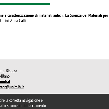
e e caratterizzazione di materiali antichi. La Scienza dei Materiali per 
artini, Anna Galli
ano-Bicocca
 Milano
mib.it
ater@unimib.it
ntire la corretta navigazione e
parente
Dichiarazione di accessibilità
e altri strumenti di tracciamento
ui cookie