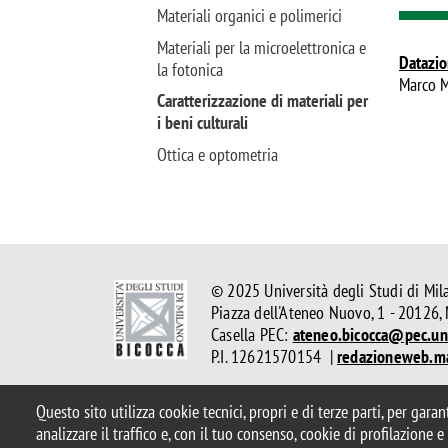
Materiali organici e polimerici
Materiali per la microelettronica e
Datazion
la fotonica
Marco M
Caratterizzazione di materiali per
i beni culturali
Ottica e optometria
© 2025 Università degli Studi di Mil
Piazza dell'Ateneo Nuovo, 1 - 20126,
Casella PEC:
ateneo.bicocca@pec.uni
P.I. 12621570154 |
redazioneweb.m
Questo sito utilizza cookie tecnici, propri e di terze parti, per gara
Note legali
Privacy e cookie policy
Amministrazione tras
analizzare il traffico e, con il tuo consenso, cookie di profilazione 
Accessibilità
Statistiche di accesso
Rivedi le tue scelte s