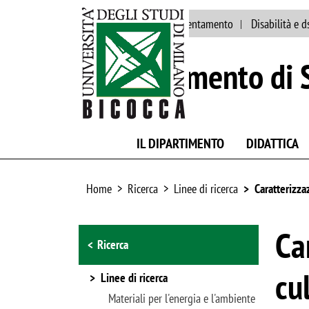
Ateneo
Staff
Orientamento
Disabilità e d
Dipartimento di S
IL DIPARTIMENTO
DIDATTICA
Home
Ricerca
Linee di ricerca
Caratterizzaz
Browse the section
Ca
Ricerca
cu
Linee di ricerca
Materiali per l'energia e l'ambiente