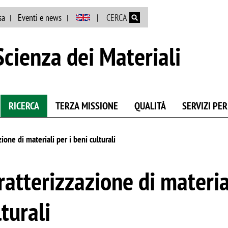
Salta al contenuto principale
sa
Eventi e news
CERCA
cienza dei Materiali
RICERCA
TERZA MISSIONE
QUALITÀ
SERVIZI PER
ione di materiali per i beni culturali
ratterizzazione di material
lturali