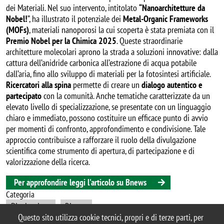
dei Materiali. Nel suo intervento, intitolato
“Nanoarchitetture da
Nobel!
”, ha illustrato il potenziale dei
Metal-Organic Frameworks
(MOFs)
, materiali nanoporosi la cui scoperta è stata premiata con il
Premio Nobel per la Chimica 2025
. Queste straordinarie
architetture molecolari aprono la strada a soluzioni innovative: dalla
cattura dell’anidride carbonica all’estrazione di acqua potabile
dall’aria, fino allo sviluppo di materiali per la fotosintesi artificiale.
Ricercatori alla spina
permette di creare un
dialogo autentico e
partecipato
con la comunità. Anche tematiche caratterizzate da un
elevato livello di specializzazione, se presentate con un linguaggio
chiaro e immediato, possono costituire un efficace punto di avvio
per momenti di confronto, approfondimento e condivisione. Tale
approccio contribuisce a rafforzare il ruolo della divulgazione
scientifica come strumento di apertura, di partecipazione e di
valorizzazione della ricerca.
Per approfondire leggi l'articolo su Bnews
Categoria
Divulgazione
Ricerca
Questo sito utilizza cookie tecnici, propri e di terze parti, per