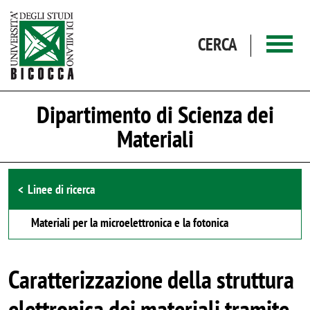
Salta al contenuto principale
CERCA
Dipartimento di Scienza dei
Materiali
Browse the section
Linee di ricerca
Materiali per la microelettronica e la fotonica
Caratterizzazione della struttura
elettronica dei materiali tramite