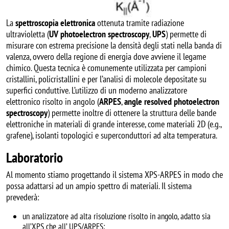
La
spettroscopia elettronica
ottenuta tramite radiazione
ultravioletta (
UV photoelectron spectroscopy
,
UPS
) permette di
misurare con estrema precisione la densità degli stati nella banda di
valenza, ovvero della regione di energia dove avviene il legame
chimico. Questa tecnica è comunemente utilizzata per campioni
cristallini, policristallini e per l’analisi di molecole depositate su
superfici conduttive. L’utilizzo di un moderno analizzatore
elettronico risolto in angolo (
ARPES
,
angle resolved photoelectron
spectroscopy
) permette inoltre di ottenere la struttura delle bande
elettroniche in materiali di grande interesse, come materiali 2D (e.g.,
grafene), isolanti topologici e superconduttori ad alta temperatura.
Laboratorio
Al momento stiamo progettando il sistema XPS-ARPES in modo che
possa adattarsi ad un ampio spettro di materiali. Il sistema
prevederà:
un analizzatore ad alta risoluzione risolto in angolo, adatto sia
all’XPS che all’ UPS/ARPES;