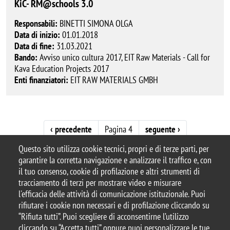
KiC- RM@schools 3.0
Responsabili:
BINETTI SIMONA OLGA
Data di inizio:
01.01.2018
Data di fine:
31.03.2021
Bando:
Avviso unico cultura 2017, EIT Raw Materials - Call for
Kava Education Projects 2017
Enti finanziatori:
EIT RAW MATERIALS GMBH
Paginazione
Pagina precedente
Pagina successiva
‹ precedente
Pagina 4
seguente ›
Questo sito utilizza cookie tecnici, propri e di terze parti, per
garantire la corretta navigazione e analizzare il traffico e, con
il tuo consenso, cookie di profilazione e altri strumenti di
tracciamento di terzi per mostrare video e misurare
© 2025 Università degli Studi di Milano-Bicocca
l'efficacia delle attività di comunicazione istituzionale. Puoi
Piazza dell'Ateneo Nuovo, 1 - 20126, Milano
rifiutare i cookie non necessari e di profilazione cliccando su
Casella PEC:
ateneo.bicocca@pec.unimib.it
“Rifiuta tutti”. Puoi scegliere di acconsentirne l’utilizzo
P.I. 12621570154 |
cliccando su “Accetta tutti” oppure puoi personalizzare le tue