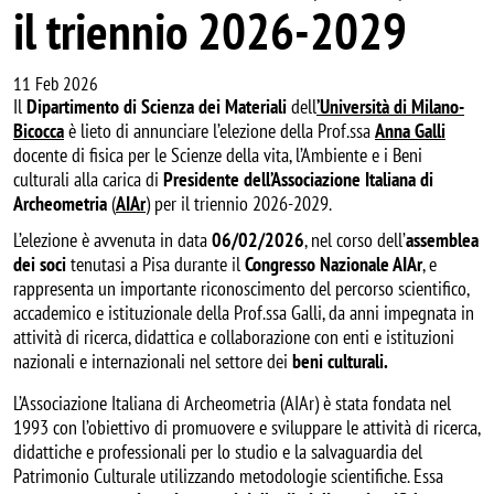
il triennio 2026-2029
11 Feb 2026
Il
Dipartimento di Scienza dei Materiali
dell
’Università di Milano-
Bicocca
è lieto di annunciare l’elezione della Prof.ssa
Anna Galli
docente di fisica per le Scienze della vita, l’Ambiente e i Beni
culturali alla carica di
Presidente dell’Associazione Italiana di
Archeometria
(
AIAr
) per il triennio 2026-2029.
L’elezione è avvenuta in data
06/02/2026
, nel corso dell’
assemblea
dei soci
tenutasi a Pisa durante il
Congresso Nazionale AIAr
, e
rappresenta un importante riconoscimento del percorso scientifico,
accademico e istituzionale della Prof.ssa Galli, da anni impegnata in
attività di ricerca, didattica e collaborazione con enti e istituzioni
nazionali e internazionali nel settore dei
beni culturali.
L’Associazione Italiana di Archeometria (AIAr) è stata fondata nel
1993 con l’obiettivo di promuovere e sviluppare le attività di ricerca,
didattiche e professionali per lo studio e la salvaguardia del
Patrimonio Culturale utilizzando metodologie scientifiche. Essa