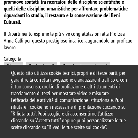
promuove contatti tra ricercatori delle discipline scientifiche e
quelli delle discipline umanistiche per affrontare problematiche
riguardanti lo studio, il restauro e la conservazione dei Beni
Culturali.
Il Dipartimento esprime le più vive congratulazioni alla Prof.ssa
Anna Galli per questo prestigioso incarico, augurandole un proficuo
lavoro.
Categoria
Ricerca
Beni culturali
Premi e riconoscimenti
Questo sito utilizza cookie tecnici, propri e di terze parti, per
garantire la corretta navigazione e analizzare il traffico e, con
il tuo consenso, cookie di profilazione e altri strumenti di
tracciamento di terzi per mostrare video e misurare
© 2025 Università degli Studi di Milano-Bicocca
l'efficacia delle attività di comunicazione istituzionale. Puoi
Piazza dell'Ateneo Nuovo, 1 - 20126, Milano
rifiutare i cookie non necessari e di profilazione cliccando su
Casella PEC:
ateneo.bicocca@pec.unimib.it
“Rifiuta tutti”. Puoi scegliere di acconsentirne l’utilizzo
P.I. 12621570154 |
cliccando su “Accetta tutti” oppure puoi personalizzare le tue
redazioneweb.mater@unimib.it
scelte cliccando su “Rivedi le tue scelte sui cookie”.