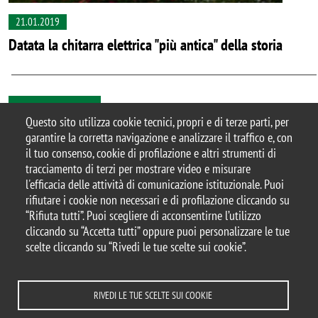
21.01.2019
Datata la chitarra elettrica "più antica" della storia
Tutte le news
Questo sito utilizza cookie tecnici, propri e di terze parti, per
garantire la corretta navigazione e analizzare il traffico e, con
il tuo consenso, cookie di profilazione e altri strumenti di
tracciamento di terzi per mostrare video e misurare
© 2025 Università degli Studi di Milano-Bicocca
l'efficacia delle attività di comunicazione istituzionale. Puoi
Piazza dell'Ateneo Nuovo, 1 - 20126, Milano
rifiutare i cookie non necessari e di profilazione cliccando su
Casella PEC:
ateneo.bicocca@pec.unimib.it
“Rifiuta tutti”. Puoi scegliere di acconsentirne l’utilizzo
P.I. 12621570154 |
cliccando su “Accetta tutti” oppure puoi personalizzare le tue
redazioneweb.mater@unimib.it
scelte cliccando su “Rivedi le tue scelte sui cookie”.
RIVEDI LE TUE SCELTE SUI COOKIE