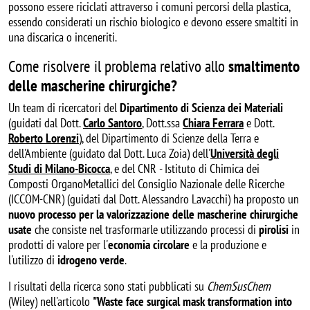
possono essere riciclati attraverso i comuni percorsi della plastica,
essendo considerati un rischio biologico e devono essere smaltiti in
una discarica o inceneriti.
Come risolvere il problema relativo allo
smaltimento
delle mascherine chirurgiche?
Un team di ricercatori del
Dipartimento di Scienza dei Materiali
(guidati dal Dott.
Carlo Santoro
, Dott.ssa
Chiara Ferrara
e Dott.
Roberto Lorenzi
), del Dipartimento di Scienze della Terra e
dell'Ambiente (guidato dal Dott. Luca Zoia) dell'
Università degli
Studi di Milano-Bicocca
, e del CNR - Istituto di Chimica dei
Composti OrganoMetallici del Consiglio Nazionale delle Ricerche
(ICCOM-CNR) (guidati dal Dott. Alessandro Lavacchi) ha proposto un
nuovo processo per la valorizzazione delle mascherine chirurgiche
usate
che consiste nel trasformarle utilizzando processi di
pirolisi
in
prodotti di valore per l'
economia circolare
e la produzione e
l'utilizzo di
idrogeno verde
.
I risultati della ricerca sono stati pubblicati su
ChemSusChem
(Wiley) nell'articolo
"
Waste face surgical mask transformation into