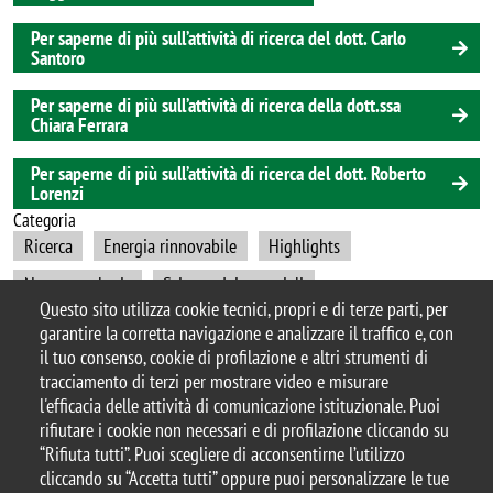
Per saperne di più sull’attività di ricerca del dott. Carlo
Santoro
Per saperne di più sull’attività di ricerca della dott.ssa
Chiara Ferrara
Per saperne di più sull’attività di ricerca del dott. Roberto
Lorenzi
Categoria
Ricerca
Energia rinnovabile
Highlights
Nanotecnologia
Scienza dei materiali
Questo sito utilizza cookie tecnici, propri e di terze parti, per
garantire la corretta navigazione e analizzare il traffico e, con
il tuo consenso, cookie di profilazione e altri strumenti di
tracciamento di terzi per mostrare video e misurare
© 2025 Università degli Studi di Milano-Bicocca
l'efficacia delle attività di comunicazione istituzionale. Puoi
Piazza dell'Ateneo Nuovo, 1 - 20126, Milano
rifiutare i cookie non necessari e di profilazione cliccando su
Casella PEC:
ateneo.bicocca@pec.unimib.it
“Rifiuta tutti”. Puoi scegliere di acconsentirne l’utilizzo
P.I. 12621570154 |
cliccando su “Accetta tutti” oppure puoi personalizzare le tue
redazioneweb.mater@unimib.it