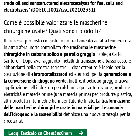
crude oil and nanostructured electrocatalysts for fuel cells and
electrolyzers
" (DOI:10.1002/cssc.202102351).
Come è possibile valorizzare le mascherine
chirurgiche usate? Quali sono i prodotti?
Il processo proposto consiste in un trattamento ad alta temperatura
in atmosfera inerte controllata che
trasforma le mascherine
chirurgiche in carbone solido e petrolio greggio
- spiega Carlo
Santoro. - Dopo aver aggiunto metalli di transizione a basso costo e
abbondanti nella crostra terrestre, il char ottenuto è ideale per la
costruzione di
elettrocatalizzatori
ed elettrodi per la
generazione e
la conversione di idrogeno verde
. Inoltre, il petrolio greggio trova
applicazione nell'industria petrolchimica per autotrazione, produrre
elettricità e materie prime (una materia prima) per produrre plastica,
altri prodotti intermedi e beni per l'utente finale. La
trasformazione
delle mascherine chirurgiche usate in materiali per l'economia
dell'idrogeno e la sostenibilità
definisce una nuova strategia per la
circolarità.
Leggi l’articolo su ChemSusChem