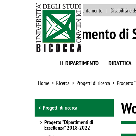
Ateneo
Staff
Orientamento
Disabilità e d
Dipartimento di S
IL DIPARTIMENTO
DIDATTICA
Home
Ricerca
Progetti di ricerca
Progetto 
Browse the section
Wo
Progetti di ricerca
Progetto "Dipartimenti di
Eccellenza" 2018-2022