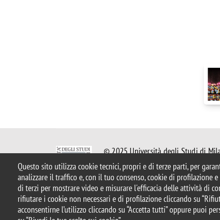
© 2025 Università degli Studi di Mil
Piazza dell'Ateneo Nuovo, 1 - 20126,
Questo sito utilizza cookie tecnici, propri e di terze parti, per gara
Casella PEC:
ateneo.bicocca@pec.uni
analizzare il traffico e, con il tuo consenso, cookie di profilazione 
P.I. 12621570154 |
redazioneweb.m
di terzi per mostrare video e misurare l'efficacia delle attività di 
rifiutare i cookie non necessari e di profilazione cliccando su “Rifiut
acconsentirne l’utilizzo cliccando su “Accetta tutti” oppure puoi per
Note legali
Privacy e cookie policy
Amministrazione tras