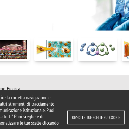
ano-Bicocca
 Milano
ntire la corretta navigazione e
mib.it
e altri strumenti di tracciamento
ater@unimib.it
comunicazione istituzionale. Puoi
a tutti”. Puoi scegliere di
RIVEDI LE TUE SCELTE SUI COOKIE
sonalizzare le tue scelte cliccando
parente
Dichiarazione di accessibilità